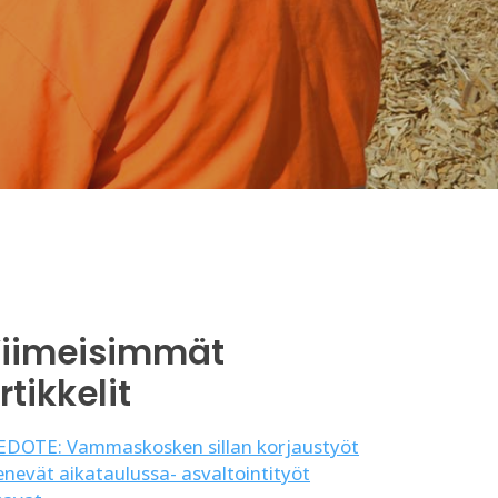
iimeisimmät
rtikkelit
EDOTE: Vammaskosken sillan korjaustyöt
enevät aikataulussa- asvaltointityöt