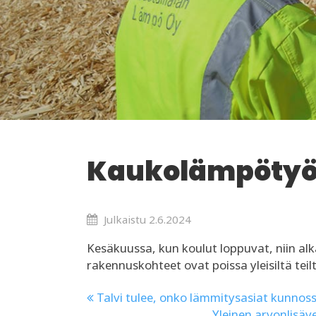
Kaukolämpötyöt
Julkaistu
2.6.2024
Kesäkuussa, kun koulut loppuvat, niin a
rakennuskohteet ovat poissa yleisiltä teil
Talvi tulee, onko lämmitysasiat kunnos
Yleinen arvonlisäv