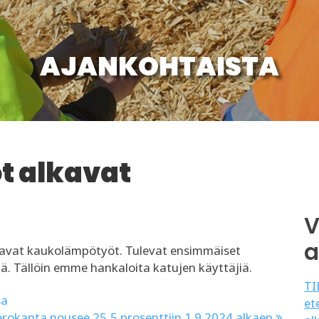
AJANKOHTAISTA
 alkavat
V
a
lkavat kaukolämpötyöt. Tulevat ensimmäiset
tä. Tällöin emme hankaloita katujen käyttäjiä.
TI
sa
et
erokanta nousee 25,5 prosenttiin 1.9.2024 alkaen