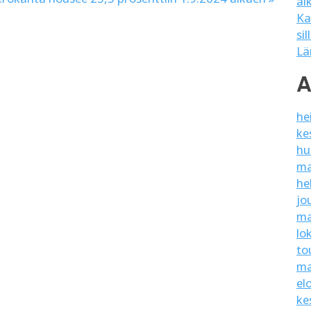
al
Ka
sil
Lä
A
he
ke
hu
ma
he
jo
ma
lo
to
ma
el
ke