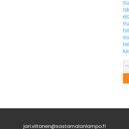
ma
lo
el
ma
he
ma
he
ke
jari.viitanen@sastamalanlampo.fi